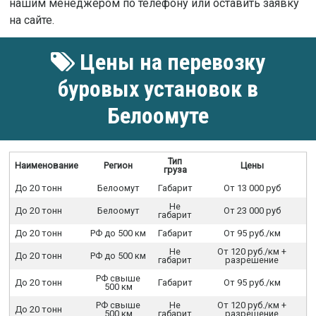
нашим менеджером по телефону или оставить заявку
на сайте.
Цены на перевозку
буровых установок в
Белоомуте
Тип
Наименование
Регион
Цены
груза
До 20 тонн
Белоомут
Габарит
От 13 000 руб
Не
До 20 тонн
Белоомут
От 23 000 руб
габарит
До 20 тонн
РФ до 500 км
Габарит
От 95 руб./км
Не
От 120 руб./км +
До 20 тонн
РФ до 500 км
габарит
разрешение
РФ свыше
До 20 тонн
Габарит
От 95 руб./км
500 км
РФ свыше
Не
От 120 руб./км +
До 20 тонн
500 км
габарит
разрешение