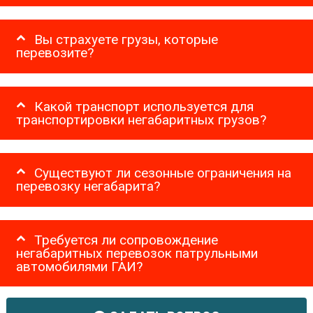
Вы страхуете грузы, которые
перевозите?
Какой транспорт используется для
транспортировки негабаритных грузов?
Существуют ли сезонные ограничения на
перевозку негабарита?
Требуется ли сопровождение
негабаритных перевозок патрульными
автомобилями ГАИ?